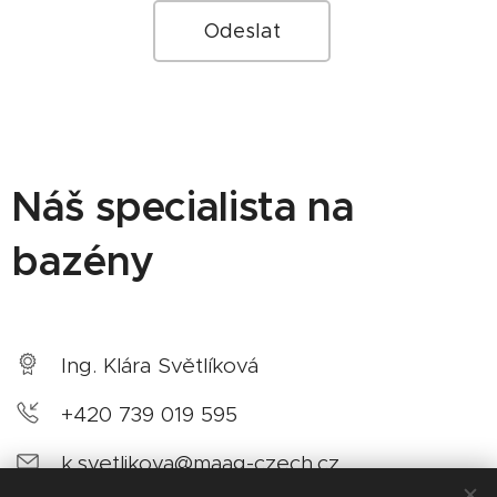
Odeslat
Náš specialista na
bazény
Ing. Klára Světlíková
+420 739 019 595
k.svetlikova@maag-czech.cz