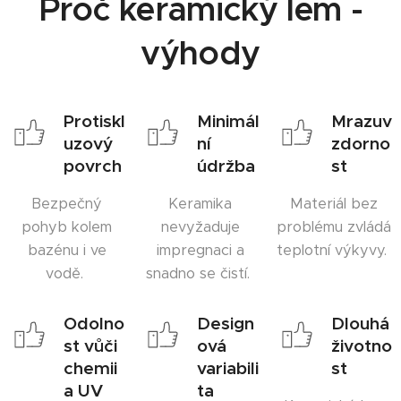
Proč keramický lem -
výhody
Protiskl
Minimál
Mrazuv
uzový
ní
zdorno
povrch
údržba
st
Bezpečný
Keramika
Materiál bez
pohyb kolem
nevyžaduje
problému zvládá
bazénu i ve
impregnaci a
teplotní výkyvy.
vodě.
snadno se čistí.
Odolno
Design
Dlouhá
st vůči
ová
životno
chemii
variabili
st
a UV
ta