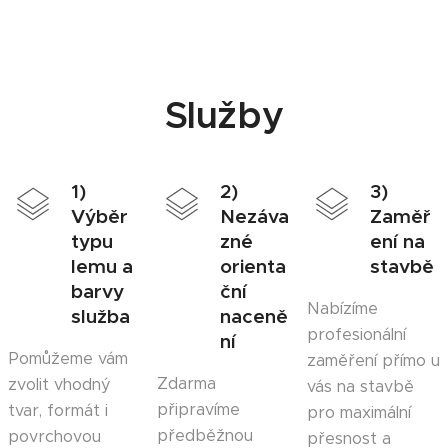
Služby
1)
2)
3)
Výběr
Nezáva
Zaměř
typu
zné
ení na
lemu a
orienta
stavbě
barvy
ční
Nabízíme
služba
naceně
profesionální
ní
Pomůžeme vám
zaměření přímo u
Zdarma
zvolit vhodný
vás na stavbě
připravíme
tvar, formát i
pro maximální
předběžnou
povrchovou
přesnost a