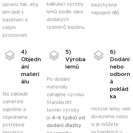
kalkulaci výroby
úpravu tak, aby
bezchybné
lemů podle vámi
lem ladil s
napojení dílů.
dodaných
bazénem a
rozměrů bazénu.
celým
.
prostorem.
4)
5)
6)
Objedn
Výroba
Dodání
ání
lemů
nebo
materi
odborn
Po dodání
álu
á
materiálu
poklád
Na základě
zahájíme výrobu.
ka
zaměření
Standardní
Hotové lemy vám
zajistíme a
termín výroby
dovezeme nebo
objednáme
je
4–6 týdnů od
si je můžete
potřebné
dodání dlažby
vyzvednout u
množství