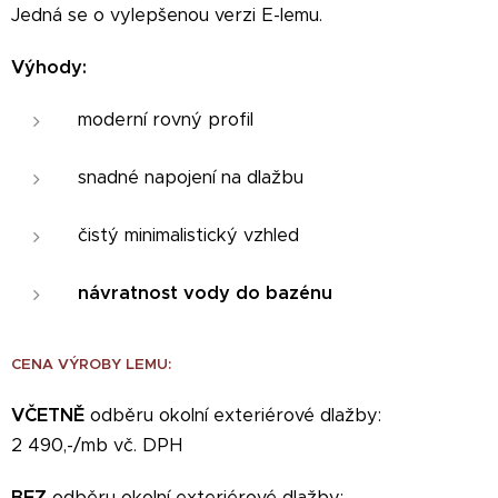
Jedná se o vylepšenou verzi E-lemu.
Výhody:
moderní rovný profil
snadné napojení na dlažbu
čistý minimalistický vzhled
návratnost vody do bazénu
CENA VÝROBY LEMU:
VČETNĚ
odběru okolní exteriérové dlažby:
2 490,-/mb vč. DPH
BEZ
odběru okolní exteriérové dlažby: