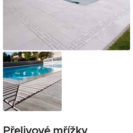
Přelivové mřížky